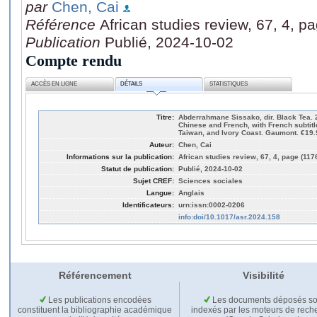
par
Chen, Cai
Référence
African studies review, 67, 4, 
Publication
Publié, 2024-10-02
Compte rendu
ACCÈS EN LIGNE
DÉTAILS
STATISTIQUES
Titre:
Abderrahmane Sissako, dir. Black Tea. 
Chinese and French, with French subtit
Taiwan, and Ivory Coast. Gaumont. €19.
Auteur:
Chen, Cai
Informations sur la publication:
African studies review, 67, 4, page (11
Statut de publication:
Publié, 2024-10-02
Sujet CREF:
Sciences sociales
Langue:
Anglais
Identificateurs:
urn:issn:0002-0206
info:doi/10.1017/asr.2024.158
Référencement
Visibilité
Les publications encodées
Les documents déposés so
constituent la bibliographie académique
indexés par les moteurs de rech