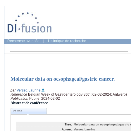
Recherche avancée
|
Historique de recherche
Molecular data on oesophageal/gastric cancer.
par
Verset, Laurine
Référence
Belgian Week of Gastroenterology(36th: 02-02-2024: Antwerp)
Publication
Publié, 2024-02-02
Abstract de conférence
DÉTAILS
Titre:
Molecular data on oesophageal/gastric 
Auteur:
Verset, Laurine