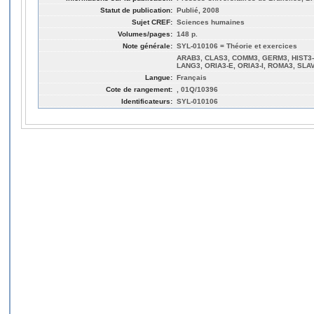
Statut de publication:
Publié, 2008
Sujet CREF:
Sciences humaines
Volumes/pages:
148 p.
Note générale:
SYL-010106 = Théorie et exercices
ARAB3, CLAS3, COMM3, GERM3, HIST3-A,
LANG3, ORIA3-E, ORIA3-I, ROMA3, SLA
Langue:
Français
Cote de rangement:
, 01Q/10396
Identificateurs:
SYL-010106