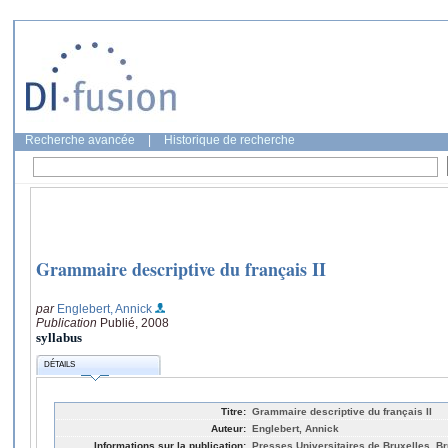
Recherche avancée
|
Historique de recherche
Grammaire descriptive du français II
par
Englebert, Annick
Publication
Publié, 2008
syllabus
DÉTAILS
Titre:
Grammaire descriptive du français II
Auteur:
Englebert, Annick
Informations sur la publication:
Presses Universitaires de Bruxelles, Br