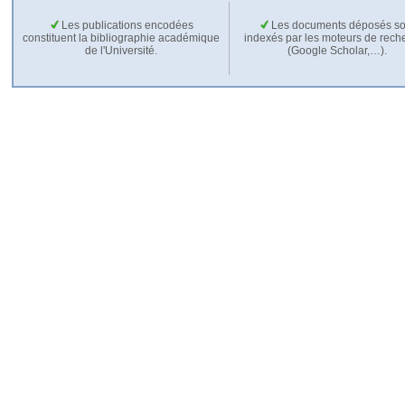
Les publications encodées
Les documents déposés so
constituent la bibliographie académique
indexés par les moteurs de rech
de l'Université.
(Google Scholar,…).