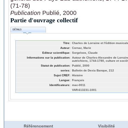
(71-78)
Publication
Publié, 2000
Partie d'ouvrage collectif
DÉTAILS
Titre:
Charles de Lorraine et l'édition musical
Auteur:
Cornaz, Marie
Editeur scientifique:
Sorgeloos, Claude
Informations sur la publication:
Autour de Charles-Alexandre de Lorrai
autrichiens, 1744-1780, culture et socié
Statut de publication:
Publié, 2000
series:
Bulletin de Dexia Banque, 212
Sujet CREF:
Histoire
Langue:
Français
Identificateurs:
mac-0011
VAR-613231-1001
Référencement
Visibilité