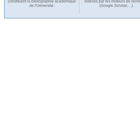
constituent la bibliographie académique
indexés par les moteurs de rech
de l'Université.
(Google Scholar,…).