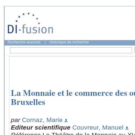
Recherche avancée
|
Historique de recherche
La Monnaie et le commerce des ou
Bruxelles
par
Cornaz, Marie
Editeur scientifique
Couvreur, Manuel
Référence
Le Théâtre de la Monnaie au XVII