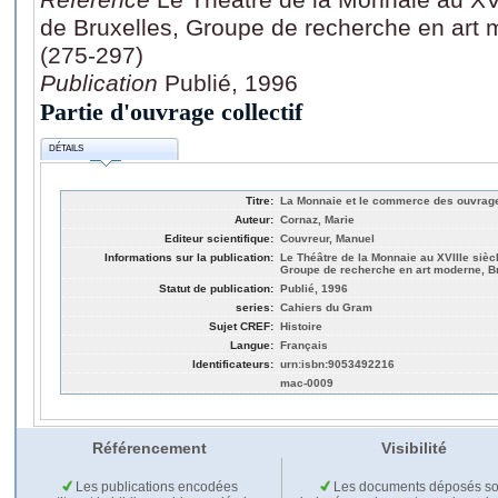
de Bruxelles, Groupe de recherche en art 
(275-297)
Publication
Publié, 1996
Partie d'ouvrage collectif
DÉTAILS
Titre:
La Monnaie et le commerce des ouvrage
Auteur:
Cornaz, Marie
Editeur scientifique:
Couvreur, Manuel
Informations sur la publication:
Le Théâtre de la Monnaie au XVIIIe siècl
Groupe de recherche en art moderne, Br
Statut de publication:
Publié, 1996
series:
Cahiers du Gram
Sujet CREF:
Histoire
Langue:
Français
Identificateurs:
urn:isbn:9053492216
mac-0009
Référencement
Visibilité
Les publications encodées
Les documents déposés so