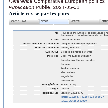
Référence
Comparative European politics
Publication
Publié, 2024-05-01
Article révisé par les pairs
ACCÈS EN LIGNE
DÉTAILS
CONTENU
STATI
Titre:
How does the EU seek to encourage cha
framework of coordinative and coercive
Auteur:
Coman, Ramona
Informations sur la publication:
Comparative European politics
Statut de publication:
Publié, 2024-05-01
Sujet CREF:
Science politique générale
Mots-clés:
Coercive Europeanization
Coordinative Europeanization
Dialogue
Justice systems
Mechanisms
Negotiation
Persuasion
Note générale:
SCOPUS: ar.j
Langue:
Anglais
Identificateurs:
urn:issn:1472-4790
info:doi/10.1057/s41295-024-00391-7
info:scp/85195695899