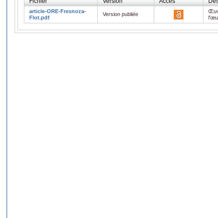
Fichier
Version
Accès
Des
article-ORE-Fresnoza-
Œuv
Version publiée
Flot.pdf
l'œ