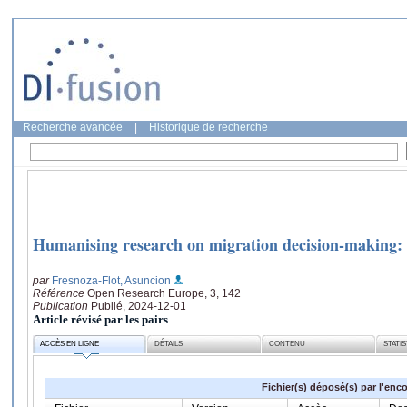
Recherche avancée
|
Historique de recherche
Humanising research on migration decision-making: 
par
Fresnoza-Flot, Asuncion
Référence
Open Research Europe, 3, 142
Publication
Publié, 2024-12-01
Article révisé par les pairs
ACCÈS EN LIGNE
DÉTAILS
CONTENU
STATI
Fichier(s) déposé(s) par l'enc