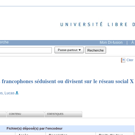
herche
Mon DI-fusion
|
À 
Passe-partout
Citer
 francophones séduisent ou divisent sur le réseau social X
ns, Lucas
CONTENU
STATISTIQUES
Fichier(s) déposé(s) par l'encodeur