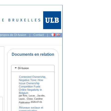
propos de DI-fusion
|
Contact
|
Documents en relation
DI-fusion
Contested Ownership,
Negative Tone: How
Issue Ownership
Competition Fuels
Online Negativity in
Belgium
par Kins, Lucas , Jacobs,
Laura , Close, Caroline
2026-07-01
Publication
Réseaux sociaux et
communication