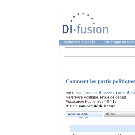
Recherche avancée
|
Historique de rec
Comment les partis politiques
par
Close, Caroline
;Jacobs, Laura
;Ki
Référence
Politique, revue de débats
Publication
Publié, 2024-07-19
Article sans comité de lecture
ACCÈS EN LIGNE
DÉTAILS