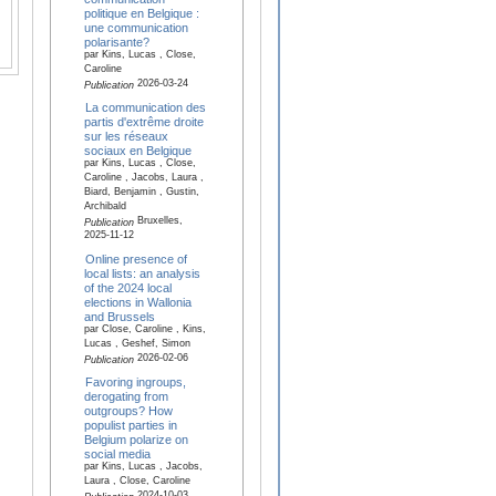
politique en Belgique :
une communication
polarisante?
par Kins, Lucas , Close,
Caroline
2026-03-24
Publication
La communication des
partis d'extrême droite
sur les réseaux
sociaux en Belgique
par Kins, Lucas , Close,
Caroline , Jacobs, Laura ,
Biard, Benjamin , Gustin,
Archibald
Bruxelles,
Publication
2025-11-12
Online presence of
local lists: an analysis
of the 2024 local
elections in Wallonia
and Brussels
par Close, Caroline , Kins,
Lucas , Geshef, Simon
2026-02-06
Publication
Favoring ingroups,
derogating from
outgroups? How
populist parties in
Belgium polarize on
social media
par Kins, Lucas , Jacobs,
Laura , Close, Caroline