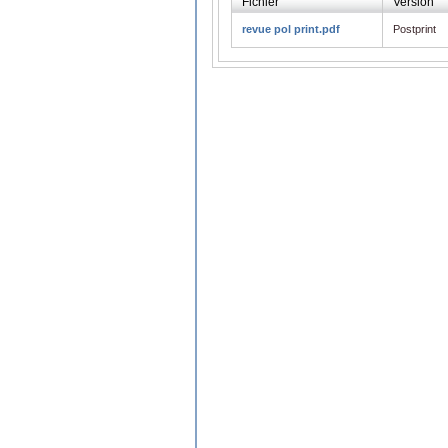
Fichier
Version
revue pol print.pdf
Postprint