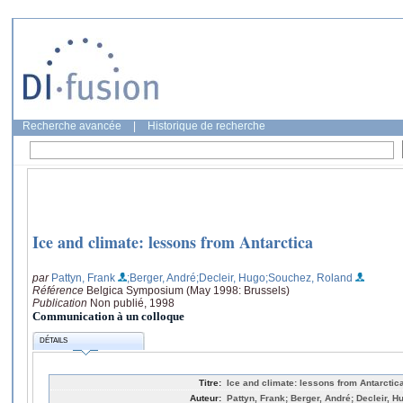
Recherche avancée
|
Historique de recherche
Ice and climate: lessons from Antarctica
par
Pattyn, Frank
;Berger, André
;Decleir, Hugo
;Souchez, Roland
Référence
Belgica Symposium (May 1998: Brussels)
Publication
Non publié, 1998
Communication à un colloque
DÉTAILS
Titre:
Ice and climate: lessons from Antarctic
Auteur:
Pattyn, Frank; Berger, André; Decleir, 