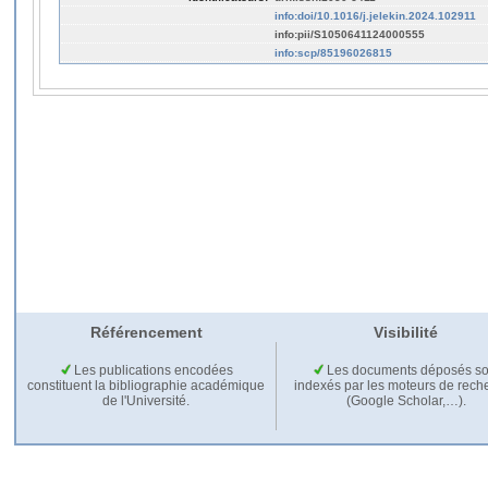
info:doi/10.1016/j.jelekin.2024.102911
info:pii/S1050641124000555
info:scp/85196026815
Référencement
Visibilité
Les publications encodées
Les documents déposés so
constituent la bibliographie académique
indexés par les moteurs de rech
de l'Université.
(Google Scholar,…).