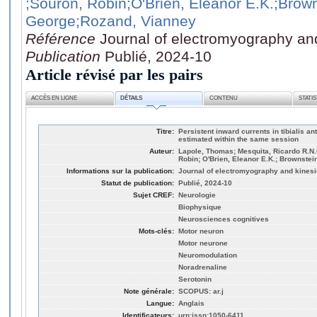
;Souron, Robin
;O'Brien, Eleanor E.K.
;Brown
George
;Rozand, Vianney
Référence
Journal of electromyography an
Publication
Publié, 2024-10
Article révisé par les pairs
ACCÈS EN LIGNE
DÉTAILS
CONTENU
STATI
Titre:
Persistent inward currents in tibialis a
estimated within the same session
Auteur:
Lapole, Thomas; Mesquita, Ricardo R.N.
Robin; O'Brien, Eleanor E.K.; Brownste
Informations sur la publication:
Journal of electromyography and kinesi
Statut de publication:
Publié, 2024-10
Sujet CREF:
Neurologie
Biophysique
Neurosciences cognitives
Mots-clés:
Motor neuron
Motor neurone
Neuromodulation
Noradrenaline
Serotonin
Note générale:
SCOPUS: ar.j
Langue:
Anglais
Identificateurs:
urn:issn:1050-6411