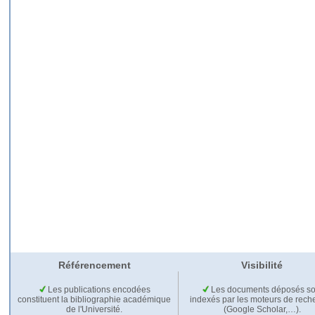
Référencement
Visibilité
Les publications encodées
Les documents déposés so
constituent la bibliographie académique
indexés par les moteurs de rech
de l'Université.
(Google Scholar,…).