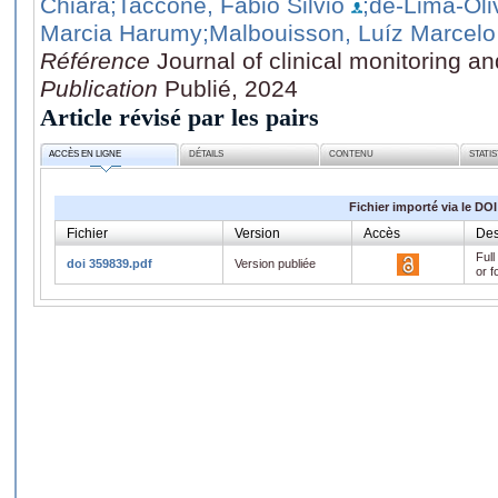
Chiara
;Taccone, Fabio Silvio
;de-Lima-Oli
Marcia Harumy
;Malbouisson, Luíz Marcelo
Référence
Journal of clinical monitoring a
Publication
Publié, 2024
Article révisé par les pairs
ACCÈS EN LIGNE
DÉTAILS
CONTENU
STATI
Fichier importé via le DOI
Fichier
Version
Accès
Des
Full
doi 359839.pdf
Version publiée
or f