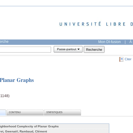
herche
Mon DI-fusion
|
À 
Passe-partout
Citer
 Planar Graphs
-1148)
CONTENU
STATISTIQUES
ighborhood Complexity of Planar Graphs
ret, Gwenaël; Rambaud, Clément