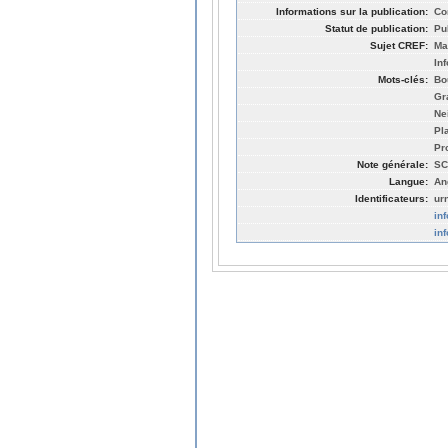
Informations sur la publication:
Co
Statut de publication:
Pu
Sujet CREF:
Ma
In
Mots-clés:
Bo
Gr
Ne
Pl
Pr
Note générale:
SC
Langue:
An
Identificateurs:
ur
in
in