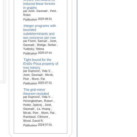
induced linear forests
in graphs
par Joret, Gwenaël , Petit,
Robin
2025-08-01
Publication
Integer programs with
bounded
subdeterminants and
two nonzeros per row
par Fiorini, Samuel , Joret,
Gwenaël , Weltge, Stefan ,
Yuditsky, Yelena
2025-07-01
Publication
Tight bound for the
Erdős-Pósa property of
tree minors
par Dujmović, Vida V. ,
Joret, Gwenaël , Micek,
Piotr , Morin, Pat
2025-07-01
Publication
The grid-minor
theorem revisited
par Dujmović, Vida V. ,
Hickingbotham, Robert ,
Hodor, Jędrzej , Joret,
Gwenaël , La, Hoang ,
Micek, Piotr , Morin, Pat ,
Rambaud, Clément ,
Wood, David R.
2024-07-01
Publication