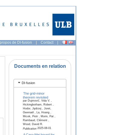
propos de DI-fusion
|
Contact
|
Documents en relation
DI-fusion
The grid-minor
theorem revisited
par Dujmović, Vida V. ,
Hickingbotham, Robert ,
Hodor, Jędrzej , Joret,
Gwenaël , La, Hoang ,
Micek, Piotr , Morin, Pat ,
Rambaud, Clément ,
Wood, David R.
2025-08-01
Publication
A Caro-Wei bound for