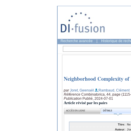
Recherche avancée
|
Historique de rec
Neighborhood Complexity of
par
Joret, Gwenaël
;Rambaud, Clément
Référence
Combinatorica, 44, page (1115
Publication
Publié, 2024-07-01
Article révisé par les pairs
ACCÈS EN LIGNE
DÉTAILS
Titre:
Ne
Auteur:
Jo