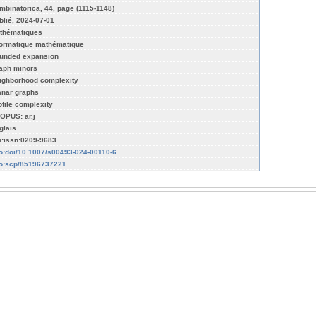
mbinatorica, 44, page (1115-1148)
blié, 2024-07-01
thématiques
formatique mathématique
unded expansion
aph minors
ighborhood complexity
anar graphs
ofile complexity
OPUS: ar.j
glais
n:issn:0209-9683
fo:doi/10.1007/s00493-024-00110-6
fo:scp/85196737221