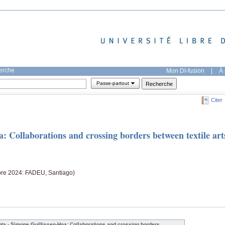
herche
Mon DI-fusion
|
À 
Passe-partout
Citer
: Collaborations and crossing borders between textile art
 2024: FADEU, Santiago)
pta - Simone Guillissen-Hoa: Collaborations and crossing borders