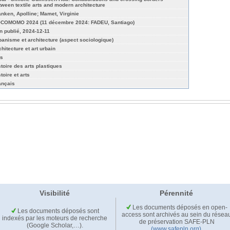
tween textile arts and modern architecture
anken, Apolline; Mamet, Virginie
COMOMO 2024 (11 décembre 2024: FADEU, Santiago)
n publié, 2024-12-11
banisme et architecture (aspect sociologique)
chitecture et art urbain
ts
stoire des arts plastiques
toire et arts
ançais
Visibilité
Pérennité
Les documents déposés en open-
Les documents déposés sont
access sont archivés au sein du résea
indexés par les moteurs de recherche
de préservation SAFE-PLN
(Google Scholar,…).
(www.safepln.org)
.