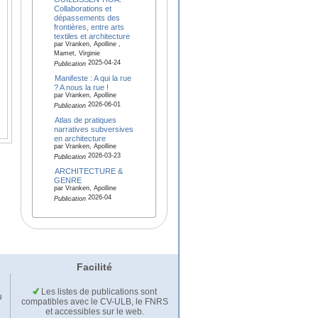
Collaborations et
dépassements des
frontières, entre arts
textiles et architecture
par Vranken, Apolline ,
Mamet, Virginie
2025-04-24
Publication
Manifeste : A qui la rue
? A nous la rue !
par Vranken, Apolline
2026-06-01
Publication
Atlas de pratiques
narratives subversives
en architecture
par Vranken, Apolline
2026-03-23
Publication
ARCHITECTURE &
GENRE
par Vranken, Apolline
2026-04
Publication
Facilité
Les listes de publications sont
u
compatibles avec le CV-ULB, le FNRS
et accessibles sur le web.