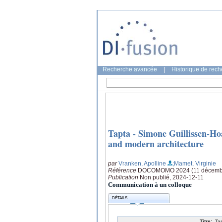
Recherche avancée
|
Historique de rec
Tapta - Simone Guillissen-Hoa
and modern architecture
par
Vranken, Apolline
;Mamet, Virginie
Référence
DOCOMOMO 2024 (11 décembre
Publication
Non publié, 2024-12-11
Communication à un colloque
DÉTAILS
Titre:
Ta