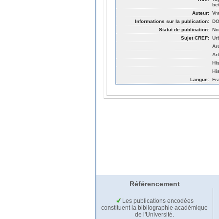
be
Auteur:
Vr
Informations sur la publication:
DO
Statut de publication:
No
Sujet CREF:
Ur
Ar
Ar
Hi
His
Langue:
Fr
Référencement
Les publications encodées
constituent la bibliographie académique
de l'Université.