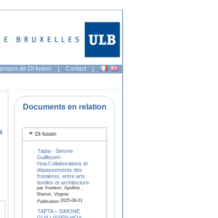
propos de DI-fusion
|
Contact
|
Documents en relation
s
DI-fusion
Tapta - Simone
Guillissen-
Hoa:Collaborations et
dépassements des
frontières, entre arts
textiles et architecture
par Vranken, Apolline ,
Mamet, Virginie
2025-08-01
Publication
TAPTA – SIMONE
GUILLISSEN-HOA.