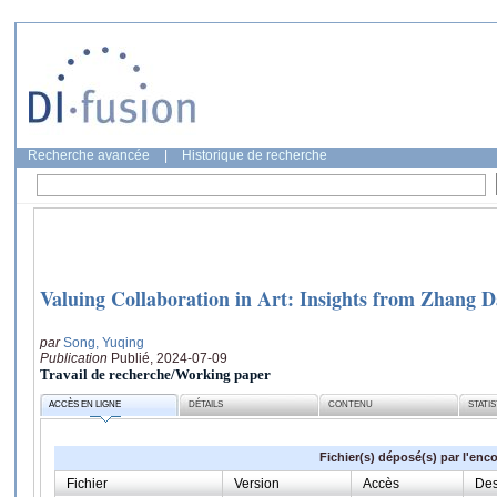
Recherche avancée
|
Historique de recherche
Valuing Collaboration in Art: Insights from Zhang 
par
Song, Yuqing
Publication
Publié, 2024-07-09
Travail de recherche/Working paper
ACCÈS EN LIGNE
DÉTAILS
CONTENU
STATI
Fichier(s) déposé(s) par l'enc
Fichier
Version
Accès
Des