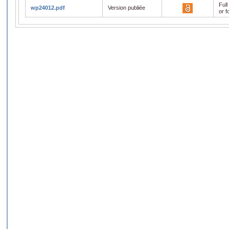
Full
wp24012.pdf
Version publiée
or f