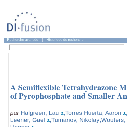
Recherche avancée
|
Historique de recherche
A Semiflexible Tetrahydrazone M
of Pyrophosphate and Smaller An
par
Halgreen, Lau
;Torres Huerta, Aaron
Leener, Gaël
;Tumanov, Nikolay
;Wouters, 
Hennie