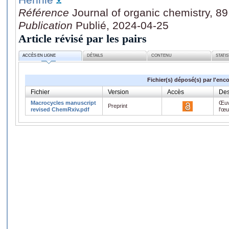
Référence
Journal of organic chemistry, 8
Publication
Publié, 2024-04-25
Article révisé par les pairs
ACCÈS EN LIGNE
DÉTAILS
CONTENU
STATI
Fichier(s) déposé(s) par l'enc
Fichier
Version
Accès
Des
Macrocycles manuscript
Œuv
Preprint
revised ChemRxiv.pdf
l'œ