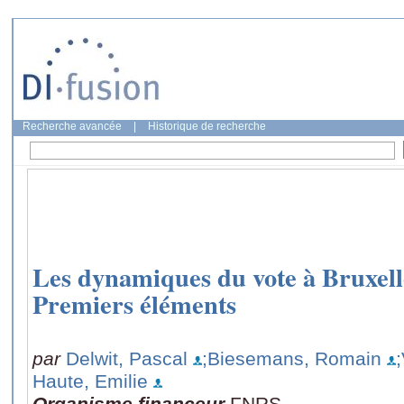
Recherche avancée
|
Historique de recherche
Les dynamiques du vote à Bruxelle
Premiers éléments
par
Delwit, Pascal
;Biesemans, Romain
Haute, Emilie
Organisme financeur
FNRS