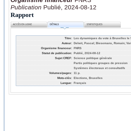
Publication
Publié, 2024-08-12
Rapport
ACCÈS EN LIGNE
DÉTAILS
STATISTIQUES
Titre:
Les dynamiques du vote à Bruxelles le 
Auteur:
Delwit, Pascal; Biesemans, Romain; Van
Organisme financeur:
FNRS
Statut de publication:
Publié, 2024-08-12
Sujet CREF:
Science politique générale
Partis politiques groupes de pression
Systèmes électoraux et consultatifs
Volumes/pages:
11 p.
Mots-clés:
Elections, Bruxelles
Langue:
Français