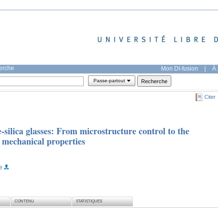
herche
Mon DI-fusion
|
À 
Passe-partout
Citer
-silica glasses: From microstructure control to the
d mechanical properties
e
CONTENU
STATISTIQUES