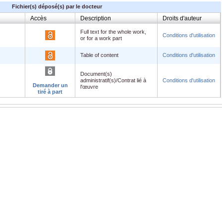
Fichier(s) déposé(s) par le docteur
Accès
Description
Droits d'auteur
Full text for the whole work,
Conditions d'utilisation
or for a work part
Table of content
Conditions d'utilisation
Document(s)
administratif(s)/Contrat lié à
Conditions d'utilisation
Demander un
l'œuvre
tiré à part