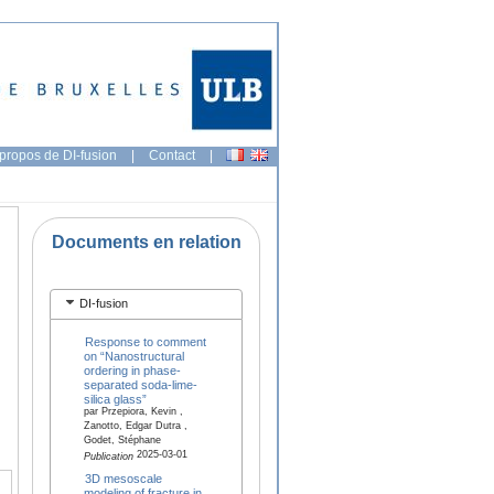
propos de DI-fusion
|
Contact
|
Documents en relation
DI-fusion
Response to comment
on “Nanostructural
ordering in phase-
separated soda-lime-
silica glass”
par Przepiora, Kevin ,
Zanotto, Edgar Dutra ,
Godet, Stéphane
2025-03-01
Publication
3D mesoscale
modeling of fracture in