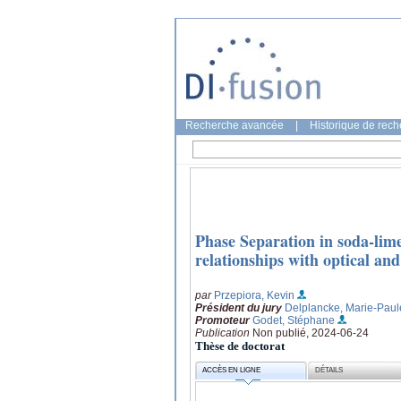
Recherche avancée
|
Historique de rec
Phase Separation in soda-lime
relationships with optical an
par
Przepiora, Kevin
Président du jury
Delplancke, Marie-Paul
Promoteur
Godet, Stéphane
Publication
Non publié, 2024-06-24
Thèse de doctorat
ACCÈS EN LIGNE
DÉTAILS