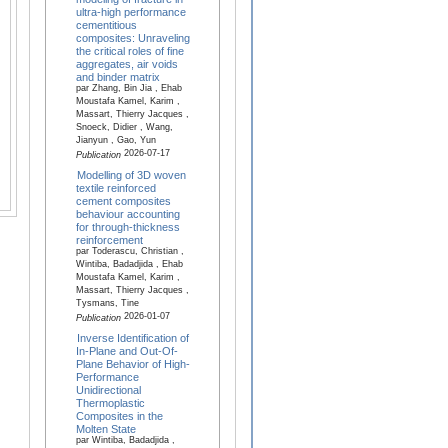
ultra-high performance
cementitious
composites: Unraveling
the critical roles of fine
aggregates, air voids
and binder matrix
par Zhang, Bin Jia , Ehab
Moustafa Kamel, Karim ,
Massart, Thierry Jacques ,
Snoeck, Didier , Wang,
Jianyun , Gao, Yun
2026-07-17
Publication
Modelling of 3D woven
textile reinforced
cement composites
behaviour accounting
for through-thickness
reinforcement
par Toderascu, Christian ,
Wintiba, Badadjida , Ehab
Moustafa Kamel, Karim ,
Massart, Thierry Jacques ,
Tysmans, Tine
2026-01-07
Publication
Inverse Identification of
In-Plane and Out-Of-
Plane Behavior of High-
Performance
Unidirectional
Thermoplastic
Composites in the
Molten State
par Wintiba, Badadjida ,