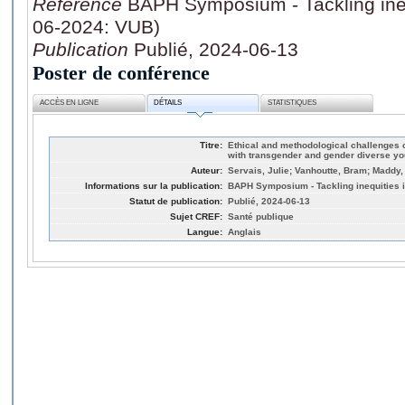
Référence
BAPH Symposium - Tackling inequ
06-2024: VUB)
Publication
Publié, 2024-06-13
Poster de conférence
ACCÈS EN LIGNE
DÉTAILS
STATISTIQUES
Titre:
Ethical and methodological challenges 
with transgender and gender diverse yo
Auteur:
Servais, Julie; Vanhoutte, Bram; Maddy,
Informations sur la publication:
BAPH Symposium - Tackling inequities i
Statut de publication:
Publié, 2024-06-13
Sujet CREF:
Santé publique
Langue:
Anglais