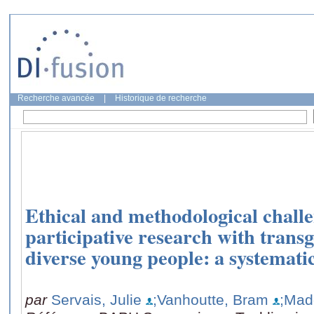
Recherche avancée
|
Historique de recherche
Ethical and methodological chall
participative research with tran
diverse young people: a systemati
par
Servais, Julie
;Vanhoutte, Bram
;Mad