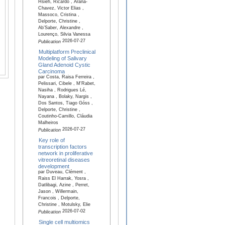
Hsieh, Ricardo , Arana-
Chavez, Victor Elias ,
Massoco, Cristina ,
Delporte, Christine ,
Ab’Saber, Alexandre ,
Lourenço, Silvia Vanessa
2026-07-27
Publication
Multiplatform Preclinical
Modeling of Salivary
Gland Adenoid Cystic
Carcinoma
par Costa, Raisa Ferreira ,
Pelissari, Cibele , M'Rabet,
Nasiha , Rodrigues Lé,
Nayana , Bolaky, Nargis ,
Dos Santos, Tiago Góss ,
Delporte, Christine ,
Coutinho-Camillo, Cláudia
Malheiros
2026-07-27
Publication
Key role of
transcription factors
network in proliferative
vitreoretinal diseases
development
par Duveau, Clément ,
Raiss El Harrak, Yosra ,
Datlibagi, Azine , Perret,
Jason , Willermain,
Francois , Delporte,
Christine , Motulsky, Elie
2026-07-02
Publication
Single cell multiomics