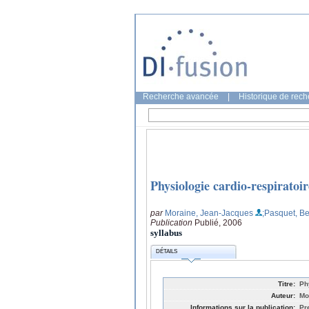
Recherche avancée
|
Historique de rec
Physiologie cardio-respiratoi
par
Moraine, Jean-Jacques
;Pasquet, B
Publication
Publié, 2006
syllabus
DÉTAILS
Titre:
Ph
Auteur:
Mo
Informations sur la publication:
Pr