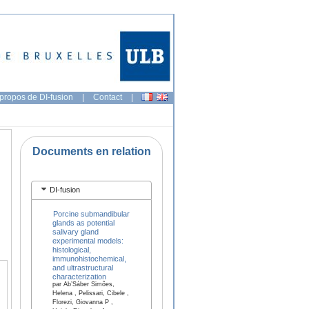
propos de DI-fusion
|
Contact
|
Documents en relation
DI-fusion
Porcine submandibular
glands as potential
salivary gland
experimental models:
histological,
immunohistochemical,
and ultrastructural
characterization
par Ab’Sáber Simões,
Helena , Pelissari, Cibele ,
Florezi, Giovanna P ,