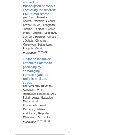
unravel the
transcription networks
controlling the different
EMT tumor states.
par Pérez González,
Andrea , Windels, Gabriel ,
Bévant, Kevin , Lengrand,
Justine , Lemaire, Sophie ,
Moers, Virginie , Scozzaro,
Samuel , Debroux, Ulysse
, Dubois, Christine ,
Vanuytven, Sebastiaan ,
Blanpain, Cédric
2026-07
Publication
Chitosan biguanide
attenuates methanol
poisoning by
scavenging
formaldehyde and
reducing oxidative
stress
par Alimoradi, Houman ,
Abrishami, Amir ,
Ghaffarian-Bahraman, Ali ,
Fallah, Anita , Babacian,
Mohammad ,
Khademalhosseini,
Morteza , Babaee,
Abdolreza , Delporte,
Christine , Razmi, Ali
2026-06-30
Publication