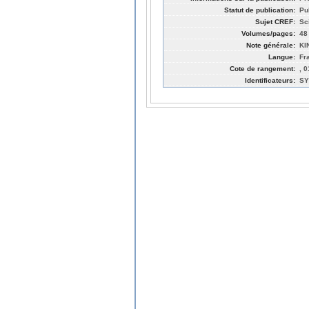
Statut de publication:
Pu
Sujet CREF:
Sc
Volumes/pages:
48
Note générale:
KI
Langue:
Fr
Cote de rangement:
, 
Identificateurs:
SY