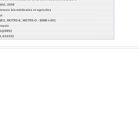
blié, 2006
iences bio-médicales et agricoles
 p.
NE3, MOTR3-E, MOTR3-O - BIME-I-301
ançais
01Q/9852
L-010192