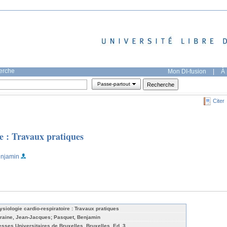
herche
Mon DI-fusion
|
À 
Passe-partout
Citer
re : Travaux pratiques
enjamin
ysiologie cardio-respiratoire : Travaux pratiques
raine, Jean-Jacques; Pasquet, Benjamin
esses Universitaires de Bruxelles, Bruxelles, Ed. 3