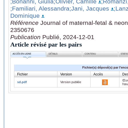
;Bonanni, Giulia
;Olivier, Camille
;Romanzi,
;Familiari, Alessandra
;Jani, Jacques
;Lan
Dominique
Référence
Journal of maternal-fetal & neon
2350676
Publication
Publié, 2024-12-01
Article révisé par les pairs
ACCÈS EN LIGNE
DÉTAILS
CONTENU
STATI
Fichier(s) déposé(s) par l'enc
Fichier
Version
Accès
Des
Œuv
sd.pdf
Version publiée
l'œ