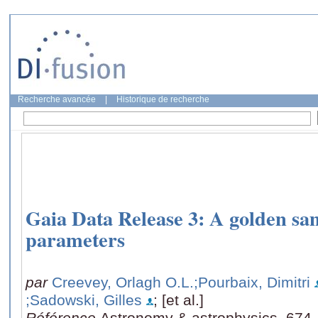
Recherche avancée
|
Historique de recherche
Gaia Data Release 3: A golden sam
parameters
par
Creevey, Orlagh O.L.
;Pourbaix, Dimitri
;Sadowski, Gilles
; [et al.]
Référence
Astronomy & astrophysics, 674,