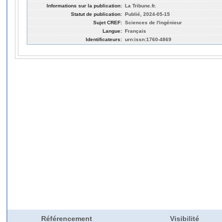
Informations sur la publication:
La Tribune.fr.
Statut de publication:
Publié, 2024-05-15
Sujet CREF:
Sciences de l'ingénieur
Langue:
Français
Identificateurs:
urn:issn:1760-4869
Référencement
Visibilité