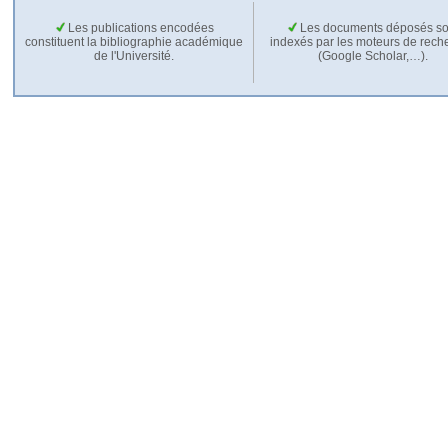
Les publications encodées
Les documents déposés so
constituent la bibliographie académique
indexés par les moteurs de rech
de l'Université.
(Google Scholar,…).