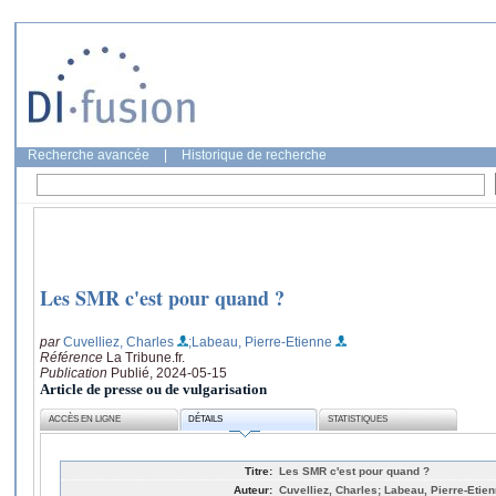
Recherche avancée
|
Historique de recherche
Les SMR c'est pour quand ?
par
Cuvelliez, Charles
;Labeau, Pierre-Etienne
Référence
La Tribune.fr.
Publication
Publié, 2024-05-15
Article de presse ou de vulgarisation
ACCÈS EN LIGNE
DÉTAILS
STATISTIQUES
Titre:
Les SMR c'est pour quand ?
Auteur:
Cuvelliez, Charles; Labeau, Pierre-Etie