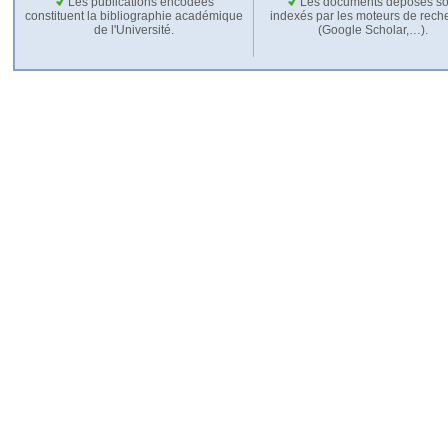
Les publications encodées
Les documents déposés so
constituent la bibliographie académique
indexés par les moteurs de rech
de l'Université.
(Google Scholar,…).