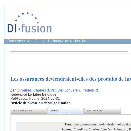
Recherche avancée
|
Historique de recherche
Les assurances deviendraient-elles des produits de lu
par
Cuvelliez, Charles
;Van Der Schueren, Frederic
Référence
La Libre Belgique
Publication
Publié, 2024-05-31
Article de presse ou de vulgarisation
ACCÈS EN LIGNE
DÉTAILS
STATISTIQUES
Titre:
Les assurances deviendraient-elles des
Auteur:
Cuvelliez, Charles; Van Der Schueren, F