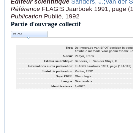
Editeur scientifique
Sanders, J.
;Van der S
Référence
FLAGIS Jaarboek 1991, page (1
Publication
Publié, 1992
Partie d'ouvrage collectif
DÉTAILS
Titre:
De integratie van SPOT beelden in geog
flexibele methode voor geometrische ko
Auteur:
Pattyn, Frank
Editeur scientifique:
Sanders, J.; Van der Sluys, P.
Informations sur la publication:
FLAGIS Jaarboek 1991, page (104-110)
Statut de publication:
Publié, 1992
Sujet CREF:
Glaciologie
Langue:
Néerlandais
Identificateurs:
fp-0070