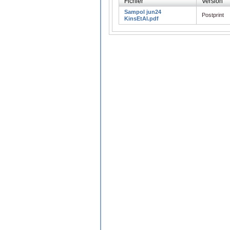
Fichier
Version
Sampol jun24
Postprint
KinsEtAl.pdf