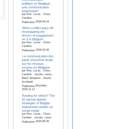
politique en Belgique :
une communication
polarisante?
par Kins, Lucas , Close,
Caroline
2026-03-24
Publication
When conflict pays off:
Investigating the
drivers of engagement
on X in Belgium
par Kins, Lucas , Close,
Caroline
2026-02-06
Publication
La communication des
partis d'extrême droite
sur les réseaux
sociaux en Belgique
par Kins, Lucas , Close,
Caroline , Jacobs, Laura ,
Biard, Benjamin , Gustin,
Archibald
Bruxelles,
Publication
2025-11-12
Rooting for whom? The
(in-)group appeal
strategies of Belgian
mainstream parties on
social media
par Kins, Lucas , Close,
Caroline , Jacobs, Laura
2025-08-26
Publication