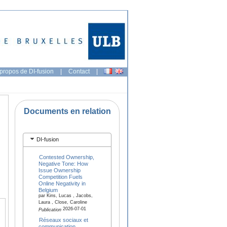
propos de DI-fusion
|
Contact
|
Documents en relation
DI-fusion
Contested Ownership,
Negative Tone: How
Issue Ownership
Competition Fuels
Online Negativity in
Belgium
par Kins, Lucas , Jacobs,
Laura , Close, Caroline
2026-07-01
Publication
Réseaux sociaux et
communication