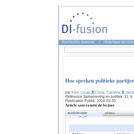
Recherche avancée
|
Historique de rec
Hoe spreken politieke partije
par
Kins, Lucas
;Close, Caroline
;Jaco
Référence
Samenleving en politiek, 31, 6,
Publication
Publié, 2024-05-30
Article sans comité de lecture
ACCÈS EN LIGNE
DÉTAILS