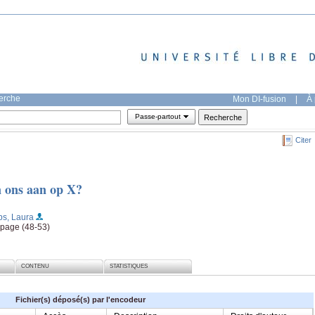
herche
Mon DI-fusion
|
À 
Passe-partout
Citer
n ons aan op X?
bs, Laura
 page (48-53)
CONTENU
STATISTIQUES
Fichier(s) déposé(s) par l'encodeur