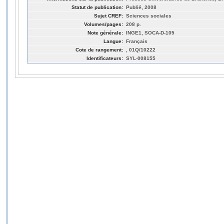
Statut de publication:
Publié, 2008
Sujet CREF:
Sciences sociales
Volumes/pages:
208 p.
Note générale:
INGE1, SOCA-D-105
Langue:
Français
Cote de rangement:
, 01Q/10222
Identificateurs:
SYL-008155