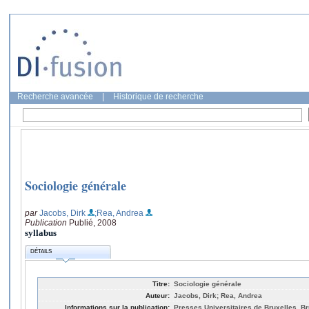
Recherche avancée
|
Historique de recherche
Sociologie générale
par
Jacobs, Dirk
;Rea, Andrea
Publication
Publié, 2008
syllabus
DÉTAILS
Titre:
Sociologie générale
Auteur:
Jacobs, Dirk; Rea, Andrea
Informations sur la publication:
Presses Universitaires de Bruxelles, Br