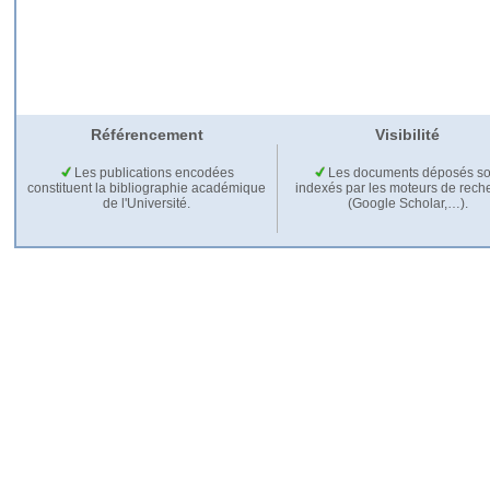
Référencement
Visibilité
Les publications encodées
Les documents déposés so
constituent la bibliographie académique
indexés par les moteurs de rech
de l'Université.
(Google Scholar,…).