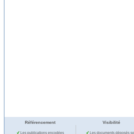
Référencement
Visibilité
Les publications encodées
Les documents déposés so