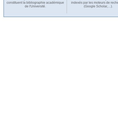
constituent la bibliographie académique
indexés par les moteurs de rech
de l'Université.
(Google Scholar,…).