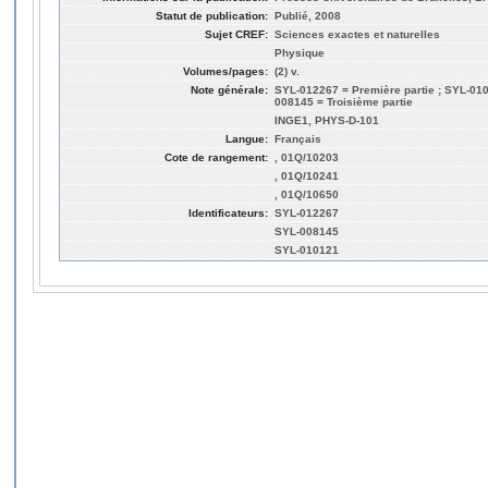
Statut de publication:
Publié, 2008
Sujet CREF:
Sciences exactes et naturelles
Physique
Volumes/pages:
(2) v.
Note générale:
SYL-012267 = Première partie ; SYL-010
008145 = Troisième partie
INGE1, PHYS-D-101
Langue:
Français
Cote de rangement:
, 01Q/10203
, 01Q/10241
, 01Q/10650
Identificateurs:
SYL-012267
SYL-008145
SYL-010121