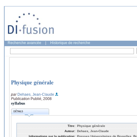
Recherche avancée
|
Historique de recherche
Physique générale
par
Dehaes, Jean-Claude
Publication
Publié, 2008
syllabus
DÉTAILS
Titre:
Physique générale
Auteur:
Dehaes, Jean-Claude
Informations sur la publication:
Presses Universitaires de Bruxelles, Br