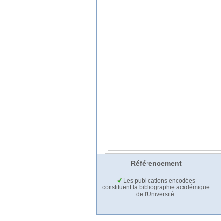
Référencement
Les publications encodées
constituent la bibliographie académique
de l'Université.