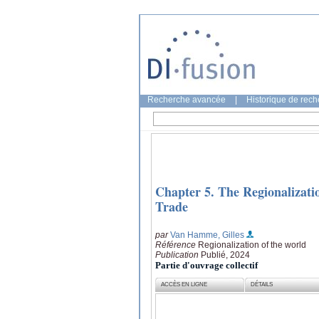
Recherche avancée
|
Historique de rec
Chapter 5. The Regionalizati
Trade
par
Van Hamme, Gilles
Référence
Regionalization of the world
Publication
Publié, 2024
Partie d'ouvrage collectif
ACCÈS EN LIGNE
DÉTAILS