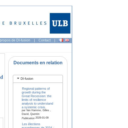
propos de DI-fusion
|
Contact
|
Documents en relation
ld
DI-fusion
Regional patterns of
growth during the
Great Recession: the
limits of resilience
analysis to understand
a systemic crisis.
par Van Hamme, Gilles ,
David, Quentin
2026-01-09
Publication
Les élections
européennes de 2024 :