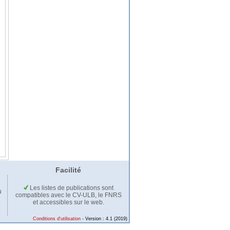
Facilité
Les listes de publications sont
u
compatibles avec le CV-ULB, le FNRS
et accessibles sur le web.
Conditions d'utilisation
- Version : 4.1 (2019)