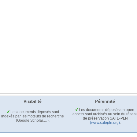
Visibilité
Pérennité
Les documents déposés en open-
Les documents déposés sont
access sont archivés au sein du résea
indexés par les moteurs de recherche
de préservation SAFE-PLN
(Google Scholar,…).
(www.safepln.org)
.