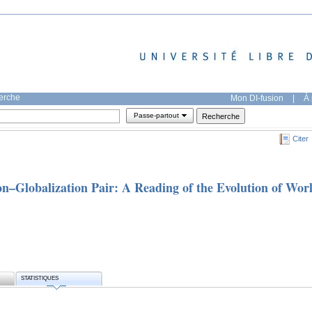
herche
Mon DI-fusion
|
À 
Passe-partout
Citer
on–Globalization Pair: A Reading of the Evolution of Wor
STATISTIQUES