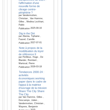
l’affirmation d’une
nouvelle forme de
clivage centre-
périphérie ?
par Vandermotten,
Christian , Van Hamme,
Gilles , Medina Lockhart,
Pablo
2025-09-16
Publication
Dig in the Dirt
par Abenia, Tiphaine ,
Fauvel, Camille
2027-07-01
Publication
Note à propos de la
modélisation du loyer
de référence II
par Perilleux, Hugo , De
Blander, Rembert ,
Marissal, Pierre
2026-03-18
Publication
Tendances 2000-24 :
activités
économiques:working
paper dans le cadre de
l’appui à la maitrise
d’ouvrage de la mission
Share The City Share
The City
par Van Hamme, Gilles ,
Descamps, Julien ,
Vandermotten, Christian ,
Wayens, Benjamin