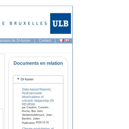
propos de DI-fusion
|
Contact
|
Documents en relation
DI-fusion
Data-based Reports;
Hydroacoustic
observations of
volcanic degassing (IN
REVIEW)
par Caudron, Corentin ,
Roche, Ben John ,
Vandemeulebrouck, Jean ,
Barrière, Julien
2026-12-31
Publication
Climate modulations of