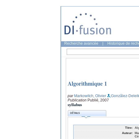
Recherche avancée
|
Historique de rec
Algorithmique 1
par
Markowitch, Olivier
;Gonzãlez-Deleito
Publication
Publié, 2007
syllabus
DÉTAILS
Titre:
Al
Auteur:
Ma
Cé