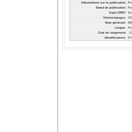
Informations sur la publication:
Pr
Statut de publication:
Pu
Sujet CREF:
Sc
Volumes/pages:
19
Note générale:
IN
Langue:
Fr
Cote de rangement:
, 
Identificateurs:
SY