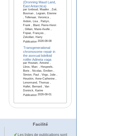
(Dronning Maud Land,
East Antarctica)
par Izeboud, Maaike , Zoé,
Bosman , Legrain, Etienne
, Tollenaar, Veronica ,
Ardoin, Lisa , Pattyn,
Frank , Blard, Pierre-Henri
, Gillain, Marie-Axelle ,
Fripiat, François ,
Zekollari, Harry
2026-08-08
Publication
Transgenerational
chromosome repair in
the asexual bdelloid
rotifer Adineta vaga
par Houtain, Antoine ,
Lliros, Marc , Hespeels,
Boris , Nicolas, Emilien ,
Simion, Paul , Virgo, Julie ,
Heuskin, Anne-Catherine ,
Lenormand, Thomas ,
Hallet, Bernard , Van
Doninck, Karine
2026-08-01
Publication
Facilité
Les listes de publications sont