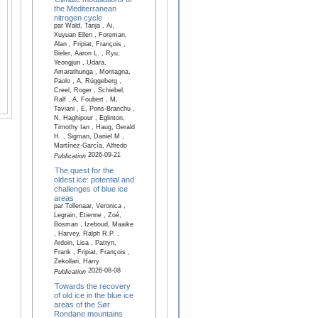
the Mediterranean
nitrogen cycle
par Wald, Tanja , Ai,
Xuyuan Ellen , Foreman,
Alan , Fripiat, François ,
Bieler, Aaron L. , Ryu,
Yeongjun , Udara,
Amarathunga , Montagna,
Paolo , A, Rüggeberg ,
Creel, Roger , Schiebel,
Ralf , A, Foubert , M,
Taviani , E, Pons-Branchu ,
N, Haghipour , Eglinton,
Timothy Ian , Haug, Gerald
H. , Sigman, Daniel M ,
Martínez-García, Alfredo
2026-09-21
Publication
The quest for the
oldest ice: potential and
challenges of blue ice
areas
par Tollenaar, Veronica ,
Legrain, Etienne , Zoé,
Bosman , Izeboud, Maaike
, Harvey, Ralph R.P. ,
Ardoin, Lisa , Pattyn,
Frank , Fripiat, François ,
Zekollari, Harry
2026-08-08
Publication
Towards the recovery
of old ice in the blue ice
areas of the Sør
Rondane mountains