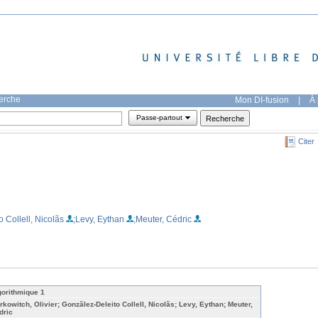
herche
Mon DI-fusion
|
À 
Passe-partout
Citer
 Collell, Nicolãs
;Levy, Eythan
;Meuter, Cédric
gorithmique 1
rkowitch, Olivier; Gonzãlez-Deleito Collell, Nicolãs; Levy, Eythan; Meuter,
dric