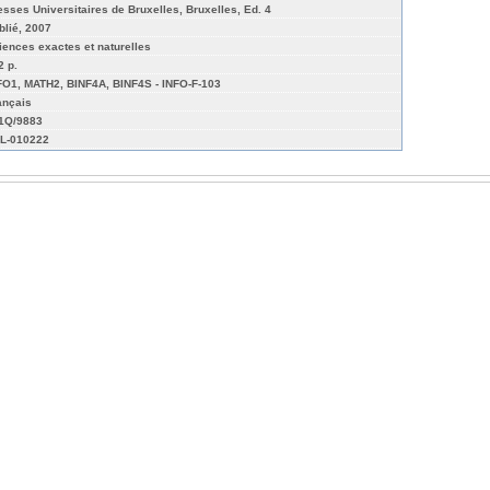
esses Universitaires de Bruxelles, Bruxelles, Ed. 4
blié, 2007
iences exactes et naturelles
2 p.
FO1, MATH2, BINF4A, BINF4S - INFO-F-103
ançais
01Q/9883
L-010222