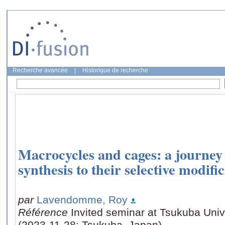
Recherche avancée
|
Historique de recherche
Macrocycles and cages: a journey
synthesis to their selective modifi
par
Lavendomme, Roy
Référence
Invited seminar at Tsukuba Unive
(2023-11-28: Tsukuba, Japan)