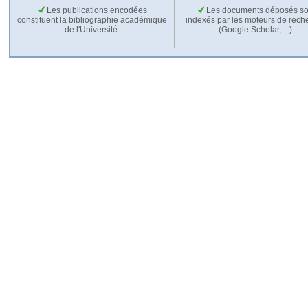
Les publications encodées
Les documents déposés so
constituent la bibliographie académique
indexés par les moteurs de rech
de l'Université.
(Google Scholar,…).