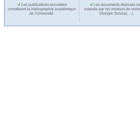
Les publications encodées
Les documents déposés so
constituent la bibliographie académique
indexés par les moteurs de rech
de l'Université.
(Google Scholar,…).