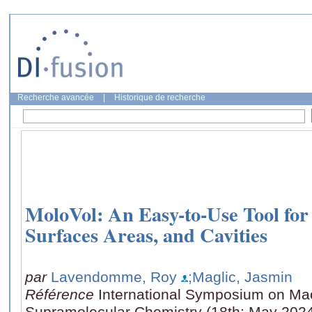
Recherche avancée
|
Historique de recherche
MoloVol: An Easy-to-Use Tool for
Surfaces Areas, and Cavities
par
Lavendomme, Roy
;Maglic, Jasmin
Référence
International Symposium on Ma
Supramolecular Chemistry (18th: May 202