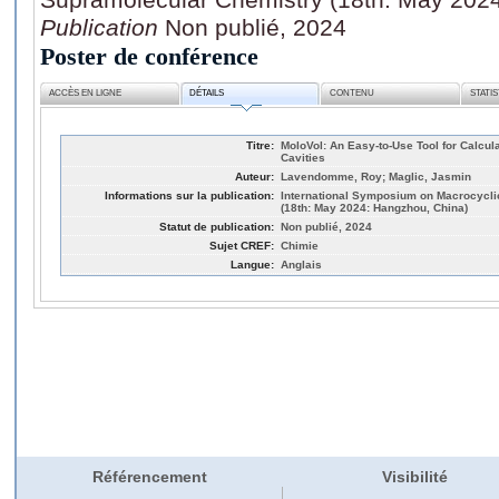
Publication
Non publié, 2024
Poster de conférence
ACCÈS EN LIGNE
DÉTAILS
CONTENU
STATI
Titre:
MoloVol: An Easy-to-Use Tool for Calcu
Cavities
Auteur:
Lavendomme, Roy; Maglic, Jasmin
Informations sur la publication:
International Symposium on Macrocycl
(18th: May 2024: Hangzhou, China)
Statut de publication:
Non publié, 2024
Sujet CREF:
Chimie
Langue:
Anglais
Référencement
Visibilité