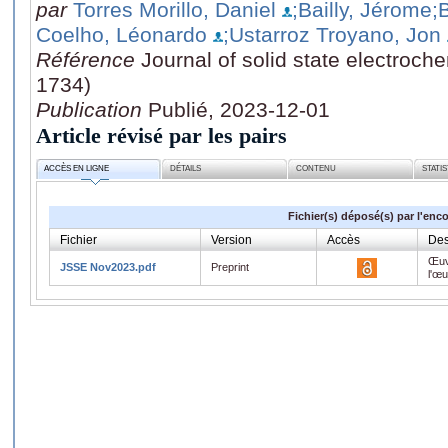
par
Torres Morillo, Daniel
;Bailly, Jérome
;
Coelho, Léonardo
;Ustarroz Troyano, Jon
Référence
Journal of solid state electroch
1734)
Publication
Publié, 2023-12-01
Article révisé par les pairs
ACCÈS EN LIGNE
DÉTAILS
CONTENU
STATI
Fichier(s) déposé(s) par l'enc
Fichier
Version
Accès
Des
Œuv
JSSE Nov2023.pdf
Preprint
l'œ