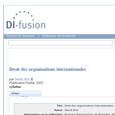
Recherche avancée
|
Historique de recherche
Droit des organisations internationales
par
David, Eric
Publication
Publié, 2007
syllabus
DÉTAILS
Titre:
Droit des organisations internationales
Auteur:
David, Eric
Informations sur la publication:
Presses Universitaires de Bruxelles, Br