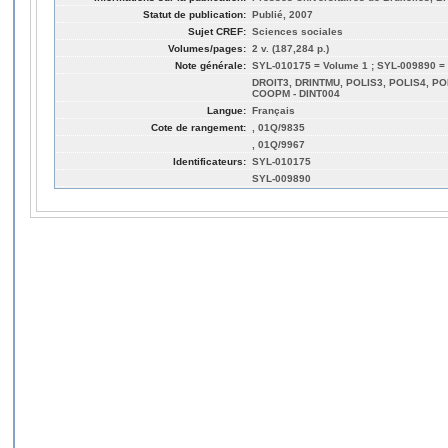
Statut de publication:
Publié, 2007
Sujet CREF:
Sciences sociales
Volumes/pages:
2 v. (187,284 p.)
Note générale:
SYL-010175 = Volume 1 ; SYL-009890 =
DROIT3, DRINTMU, POLIS3, POLIS4, POL
COOPM - DINT004
Langue:
Français
Cote de rangement:
, 01Q/9835
, 01Q/9967
Identificateurs:
SYL-010175
SYL-009890