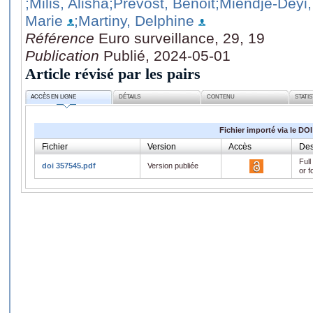
;Milis, Alisha
;Prevost, Benoit
;Miendje-Deyi,
Marie
;Martiny, Delphine
Référence
Euro surveillance, 29, 19
Publication
Publié, 2024-05-01
Article révisé par les pairs
ACCÈS EN LIGNE
DÉTAILS
CONTENU
STATI
Fichier importé via le DOI
Fichier
Version
Accès
Des
Full
doi 357545.pdf
Version publiée
or f