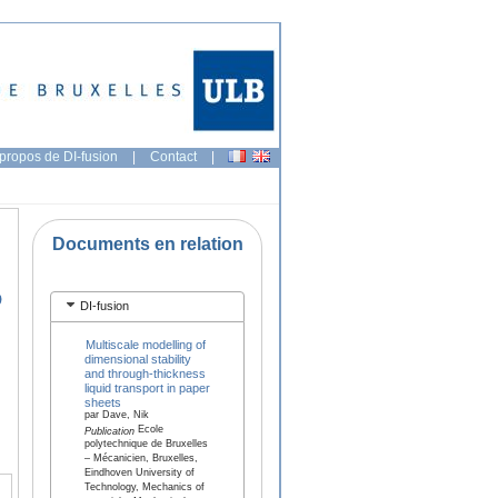
propos de DI-fusion
|
Contact
|
Documents en relation
D
DI-fusion
Multiscale modelling of
dimensional stability
and through-thickness
liquid transport in paper
sheets
par Dave, Nik
Ecole
Publication
polytechnique de Bruxelles
– Mécanicien, Bruxelles,
Eindhoven University of
Technology, Mechanics of