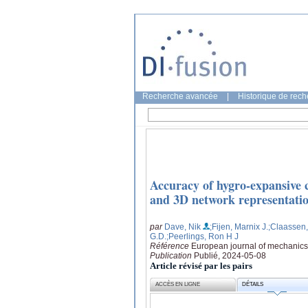
Recherche avancée
|
Historique de rec
Accuracy of hygro-expansive 
and 3D network representati
par
Dave, Nik
;Fijen, Marnix J.
;Claassen
G.D.
;Peerlings, Ron H J
Référence
European journal of mechanics.
Publication
Publié, 2024-05-08
Article révisé par les pairs
ACCÈS EN LIGNE
DÉTAILS