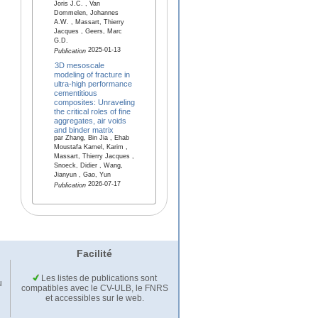
Joris J.C. , Van
Dommelen, Johannes
A.W. , Massart, Thierry
Jacques , Geers, Marc
G.D.
2025-01-13
Publication
3D mesoscale
modeling of fracture in
ultra-high performance
cementitious
composites: Unraveling
the critical roles of fine
aggregates, air voids
and binder matrix
par Zhang, Bin Jia , Ehab
Moustafa Kamel, Karim ,
Massart, Thierry Jacques ,
Snoeck, Didier , Wang,
Jianyun , Gao, Yun
2026-07-17
Publication
Facilité
Les listes de publications sont
u
compatibles avec le CV-ULB, le FNRS
et accessibles sur le web.