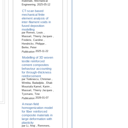
materials, Mechanical
Engineering, 2025-05-12
CT-scan based
mechanical finite
element analysis of
inter-filament voids in
fused deposition
modelling
par Remes, Louis ,
Massart, Thierry Jacques ,
Frederix, Caroline ,
Hendrickx, Philippe ,
Berke, Peter
2025-11-22
Publication
Modelling of 3D woven
textile reinforced
cement composites
behaviour accounting
for through-thickness
reinforcement
par Toderascu, Christian ,
Wintiba, Badadjida , Ehab
Moustafa Kamel, Karim ,
Massart, Thierry Jacques ,
Tysmans, Tine
2026-01-07
Publication
A mean-field
homogenization model
for fiber reinforced
composite materials in
large deformation with
plasticity
par Li, Anqi , Remmers,