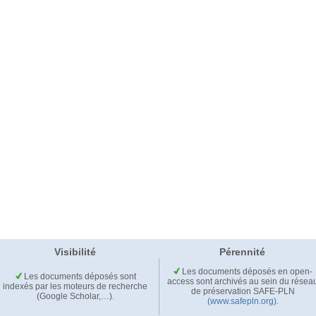
Visibilité
Pérennité
Les documents déposés en open-
Les documents déposés sont
access sont archivés au sein du résea
indexés par les moteurs de recherche
de préservation SAFE-PLN
(Google Scholar,…).
(www.safepln.org)
.