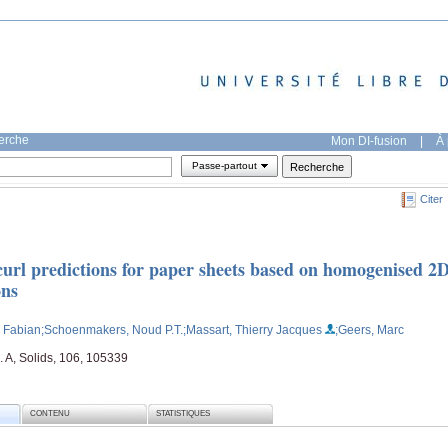
herche
Mon DI-fusion
|
À 
Passe-partout
Citer
curl predictions for paper sheets based on homogenised 2
ons
, Fabian
;Schoenmakers, Noud P.T.
;Massart, Thierry Jacques
;Geers, Marc
 A, Solids, 106, 105339
CONTENU
STATISTIQUES