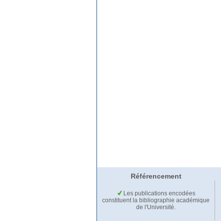
Référencement
Les publications encodées
constituent la bibliographie académique
de l'Université.