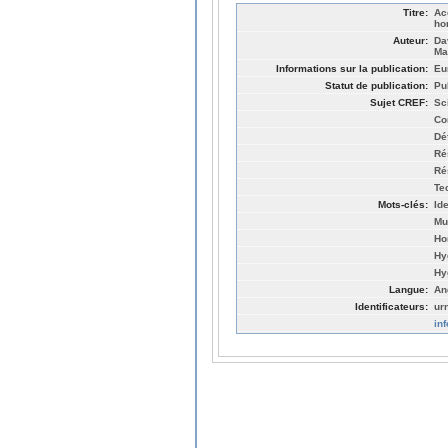
Titre:
Ac
ho
Auteur:
Da
Ma
Informations sur la publication:
Eu
Statut de publication:
Pu
Sujet CREF:
Sc
Co
Dé
Ré
Ré
Te
Mots-clés:
Id
Mu
Ho
Hy
Hy
Langue:
An
Identificateurs:
ur
in