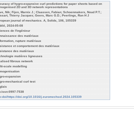
curacy of hygro-expansive curl predictions for paper sheets based on
mogenised 2D and 3D network representations
ve, Nik; Fijen, Marnix J.; Claassen, Fabian; Schoenmakers, Noud P.T.;
ssart, Thierry Jacques; Geers, Marc G.D.; Peerlings, Ron H J
ropean journal of mechanics. A, Solids, 106, 105339
blié, 2024-05-08
iences de l'ingénieur
nnaissance des matériaux
formation, rupture matériaux
sistance et comportement des matériaux
sistance des matériaux
chnologie matières ligneuses
ealised fibrous network
lti-scale modelling
mogenisation
gro-expansion
gro-mechanical curl test
glais
n:issn:0997-7538
fo:doi/https://doi.org/10.1016/j.euromechsol.2024.105339