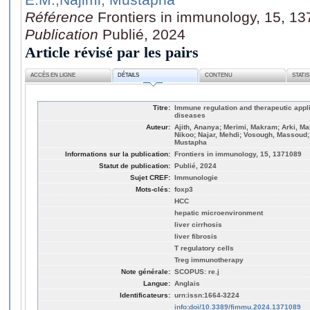
Référence
Frontiers in immunology, 15, 1
Publication
Publié, 2024
Article révisé par les pairs
ACCÈS EN LIGNE
DÉTAILS
CONTENU
STATI
Titre:
Immune regulation and therapeutic applic
diseases
Auteur:
Ajith, Ananya; Merimi, Makram; Arki, 
Nikoo; Najar, Mehdi; Vosough, Massoud; 
Mustapha
Informations sur la publication:
Frontiers in immunology, 15, 1371089
Statut de publication:
Publié, 2024
Sujet CREF:
Immunologie
Mots-clés:
foxp3
HCC
hepatic microenvironment
liver cirrhosis
liver fibrosis
T regulatory cells
Treg immunotherapy
Note générale:
SCOPUS: re.j
Langue:
Anglais
Identificateurs:
urn:issn:1664-3224
info:doi/10.3389/fimmu.2024.1371089