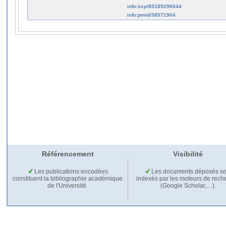
info:scp/85189296044
info:pmid/38571964
Référencement
Visibilité
Les publications encodées
Les documents déposés so
constituent la bibliographie académique
indexés par les moteurs de rech
de l'Université.
(Google Scholar,…).