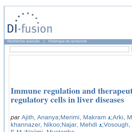
Recherche avancée
|
Historique de recherche
Immune regulation and therapeuti
regulatory cells in liver diseases
par
Ajith, Ananya
;Merimi, Makram
;Arki,
khannazer, Nikoo
;Najar, Mehdi
;Vosough,
E.M.
;Najimi, Mustapha