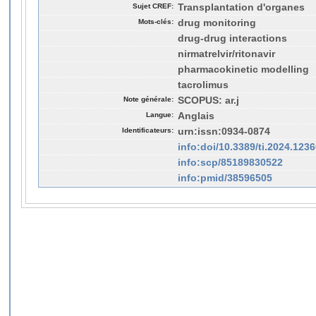
Sujet CREF:
Transplantation d'organes
Mots-clés:
drug monitoring
drug-drug interactions
nirmatrelvir/ritonavir
pharmacokinetic modelling
tacrolimus
Note générale:
SCOPUS: ar.j
Langue:
Anglais
Identificateurs:
urn:issn:0934-0874
info:doi/10.3389/ti.2024.123
info:scp/85189830522
info:pmid/38596505