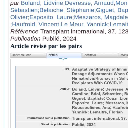
par
Boland, Lidvine
;Devresse, Arnaud
;Mon
Sébastien
;Belaiche, Stéphanie
;Giguet, Bap
Olivier
;Esposito, Laure
;Meszaros, Magdal
;Haufroid, Vincent
;Le Meur, Yannick
;Lemait
Référence
Transplant international, 37, 12
Publication
Publié, 2024
Article révisé par les pairs
ACCÈS EN LIGNE
DÉTAILS
CONTENU
STATI
Titre:
Adaptative Strategy of Imm
Dosage Adjustments When 
Nirmatrelvir/Ritonavir in Sol
Recipients With COVID-19
Auteur:
Boland, Lidvine; Devresse,
Caroline; Briol, Sébastien; B
Giguet, Baptiste; Couzi, Lion
Esposito, Laure; Meszaros,
Roussoulieres, Ana; Haufroid
Yannick; Lemaitre, Florian
Informations sur la publication:
Transplant international, 37,
Statut de publication:
Publié, 2024