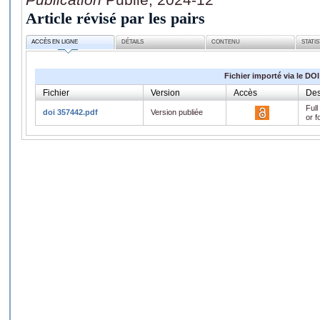
Article révisé par les pairs
ACCÈS EN LIGNE
DÉTAILS
CONTENU
STATI
Fichier importé via le DOI
Fichier
Version
Accès
Des
Full
doi 357442.pdf
Version publiée
or f