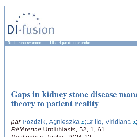
Recherche avancée
|
Historique de recherche
Gaps in kidney stone disease man
theory to patient reality
par
Pozdzik, Agnieszka
;Grillo, Viridiana
Référence
Urolithiasis, 52, 1, 61
Publication
Publié, 2024-12