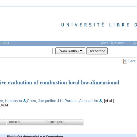
herche
Mon DI-fusion
|
À 
Passe-partout
Citer
ive evaluation of combustion local low-dimensional
ve, Himanshu
;Chen, Jacqueline J.H.
;Parente, Alessandro
; [et al.]
13434
CONTENU
STATISTIQUES
Fichier(s) déposé(s) par l'encodeur