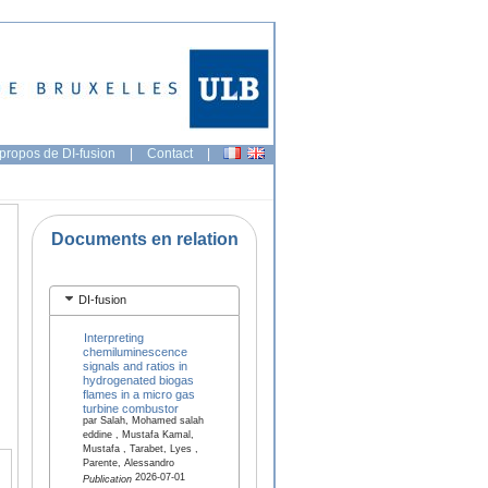
propos de DI-fusion
|
Contact
|
Documents en relation
DI-fusion
Interpreting
chemiluminescence
signals and ratios in
hydrogenated biogas
flames in a micro gas
turbine combustor
par Salah, Mohamed salah
eddine , Mustafa Kamal,
Mustafa , Tarabet, Lyes ,
Parente, Alessandro
2026-07-01
Publication