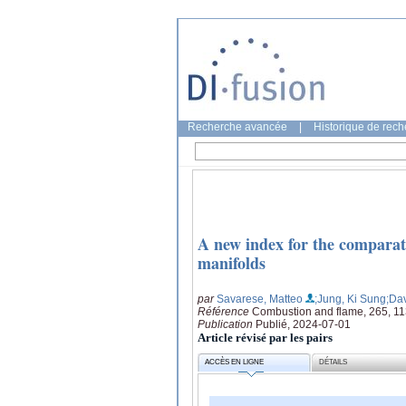
Recherche avancée
|
Historique de rec
A new index for the comparat
manifolds
par
Savarese, Matteo
;Jung, Ki Sung
;Da
Référence
Combustion and flame, 265, 1
Publication
Publié, 2024-07-01
Article révisé par les pairs
ACCÈS EN LIGNE
DÉTAILS