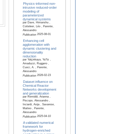
Physics-informed non-
intrusive reduced-order
modeling of
parameterized
dynamical systems
par Dave, Himanshu ,
Cotteleer, Léo , Parente,
Alessandro
2025-08-01
Publication
Enhancing cell
agglomeration with
dynamic clustering and
dimensionality
reduction
par Yalçinkaya, Ya?iz ,
Amaduzzi, Ruggero ,
Cuoci, A. , Parente,
Alessandro
2026-02-23
Publication
Dataset influence on
Chemical Reactor
Networks development
and generalization
par Remiddi, Arianna ,
Piscopo, Alessandro ,
Inciardi, Asija , Savarese,
Matteo , Parente,
Alessandro
2025-04-10
Publication
A validated numerical
framework for
hydrogen-enriched