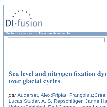
Recherche avancée
|
Historique de recherche
Sea level and nitrogen fixation dy
over glacial cycles
par
Auderset, Alex
;Fripiat, François
;Creel
Lucas
;Studer, A. S.
;Repschläger, Janne
;Ha
Hubert
;Schiebel, Ralf
;Gordon, Laura
;Lawre