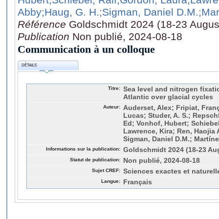
Abby
;Haug, G. H.
;Sigman, Daniel D.M.
;Mar
Référence
Goldschmidt 2024 (18-23 Augus
Publication
Non publié, 2024-08-18
Communication à un colloque
DÉTAILS
Titre:
Sea level and nitrogen fixat
Atlantic over glacial cycles
Auteur:
Auderset, Alex; Fripiat, Fran
Lucas; Studer, A. S.; Repsch
Ed; Vonhof, Hubert; Schiebel
Lawrence, Kira; Ren, Haojia 
Sigman, Daniel D.M.; Martíne
Informations sur la publication:
Goldschmidt 2024 (18-23 Au
Statut de publication:
Non publié, 2024-08-18
Sujet CREF:
Sciences exactes et naturell
Langue:
Français