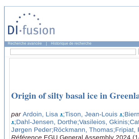
Recherche avancée
|
Historique de recherche
Origin of silty basal ice in Green
par
Ardoin, Lisa
;Tison, Jean-Louis
;Bier
;Dahl-Jensen, Dorthe
;Vasileios, Gkinis
;Ca
Jørgen Peder
;Röckmann, Thomas
;Fripiat,
Référence
EGU General Assembly 2024 (14