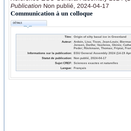
Publication
Non publié, 2024-04-17
Communication à un colloque
DÉTAILS
Titre:
Origin of silty basal ice in Greenland
Auteur:
Ardoin, Lisa; Tison, Jean-Louis; Bierman,
Jensen, Dorthe; Vasileios, Gkinis; Cath
Peder; Röckmann, Thomas; Fripiat, Fra
Informations sur la publication:
EGU General Assembly 2024 (14-19 Apri
Statut de publication:
Non publié, 2024-04-17
Sujet CREF:
Sciences exactes et naturelles
Langue:
Français