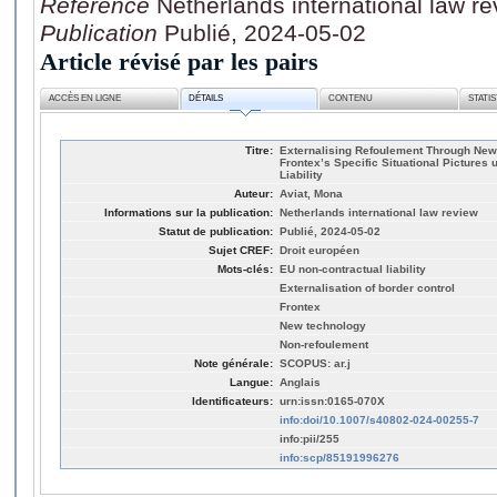
Référence
Netherlands international law r
Publication
Publié, 2024-05-02
Article révisé par les pairs
ACCÈS EN LIGNE
DÉTAILS
CONTENU
STATI
Titre:
Externalising Refoulement Through New
Frontex’s Specific Situational Pictures
Liability
Auteur:
Aviat, Mona
Informations sur la publication:
Netherlands international law review
Statut de publication:
Publié, 2024-05-02
Sujet CREF:
Droit européen
Mots-clés:
EU non-contractual liability
Externalisation of border control
Frontex
New technology
Non-refoulement
Note générale:
SCOPUS: ar.j
Langue:
Anglais
Identificateurs:
urn:issn:0165-070X
info:doi/10.1007/s40802-024-00255-7
info:pii/255
info:scp/85191996276