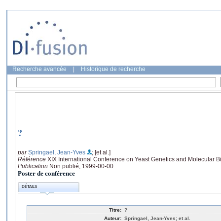
Recherche avancée
|
Historique de recherche
?
par
Springael, Jean-Yves
; [et al.]
Référence
XIX International Conference on Yeast Genetics and Molecular Bio
Publication
Non publié, 1999-00-00
Poster de conférence
DÉTAILS
Titre:
?
Auteur:
Springael, Jean-Yves; et al.