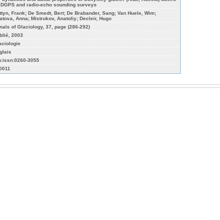
 DGPS and radio-echo sounding surveys
ttyn, Frank; De Smedt, Bert; De Brabander, Sang; Van Huele, Wim;
atova, Anna; Mistrukov, Anatoliy; Decleir, Hugo
nals of Glaciology, 37, page (286-292)
blié, 2003
aciologie
glais
n:issn:0260-3055
-0011