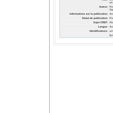
on
Auteur:
Pa
Ag
Informations sur la publication:
An
Statut de publication:
Pu
Sujet CREF:
Gl
Langue:
An
Identificateurs:
ur
fp