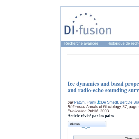
Recherche avancée
|
Historique de rec
Ice dynamics and basal proper
and radio-echo sounding surv
par
Pattyn, Frank
;De Smedt, Bert
;De Br
Référence
Annals of Glaciology, 37, page
Publication
Publié, 2003
Article révisé par les pairs
DÉTAILS
Titre:
Ic