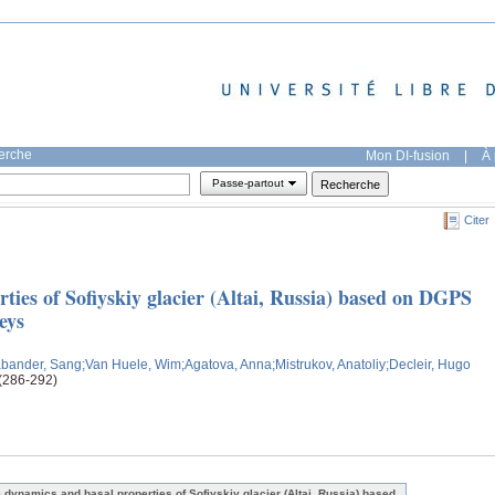
herche
Mon DI-fusion
|
À 
Passe-partout
Citer
ties of Sofiyskiy glacier (Altai, Russia) based on DGPS
eys
abander, Sang
;Van Huele, Wim
;Agatova, Anna
;Mistrukov, Anatoliy
;Decleir, Hugo
 (286-292)
e dynamics and basal properties of Sofiyskiy glacier (Altai, Russia) based