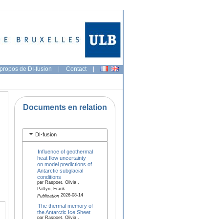
propos de DI-fusion
|
Contact
|
Documents en relation
DI-fusion
Influence of geothermal
heat flow uncertainty
on model predictions of
Antarctic subglacial
conditions
par Raspoet, Olivia ,
Pattyn, Frank
2026-08-14
Publication
The thermal memory of
the Antarctic Ice Sheet
par Raspoet, Olivia ,