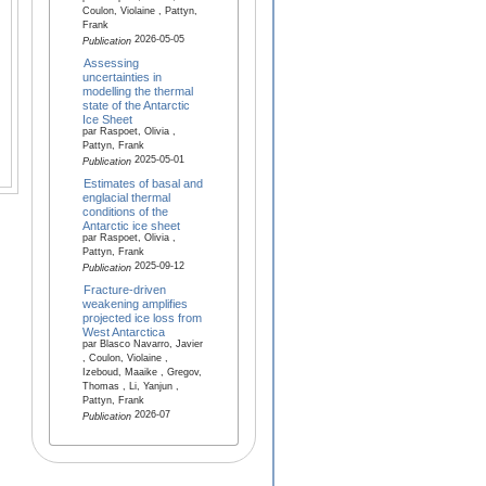
Coulon, Violaine , Pattyn,
Frank
2026-05-05
Publication
Assessing
uncertainties in
modelling the thermal
state of the Antarctic
Ice Sheet
par Raspoet, Olivia ,
Pattyn, Frank
2025-05-01
Publication
Estimates of basal and
englacial thermal
conditions of the
Antarctic ice sheet
par Raspoet, Olivia ,
Pattyn, Frank
2025-09-12
Publication
Fracture-driven
weakening amplifies
projected ice loss from
West Antarctica
par Blasco Navarro, Javier
, Coulon, Violaine ,
Izeboud, Maaike , Gregov,
Thomas , Li, Yanjun ,
Pattyn, Frank
2026-07
Publication