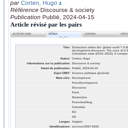
par
Corten, Hugo
Référence
Discourse & society
Publication
Publié, 2024-04-15
Article révisé par les pairs
ACCÈS EN LIGNE
DÉTAILS
CONTENU
STATI
Titre:
Distinction within the ‘global north’? A
development discourse: The case of U.S.
Colombian state (2016–2022): A compar
Auteur:
Corten, Hugo
Informations sur la publication:
Discourse & society
Statut de publication:
Publié, 2024-04-15
Sujet CREF:
Science politique générale
Mots-clés:
Development
Post-Development
Discourse
Field
Distinction
Peacebuilding
Colombia
EU
US
Langue:
Anglais
Identificateurs:
urn:issn:0957-9265