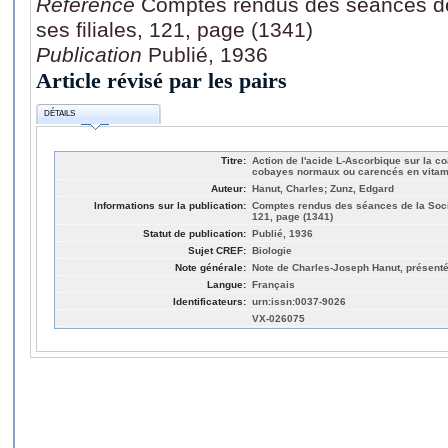
Référence
Comptes rendus des séances de 
ses filiales, 121, page (1341)
Publication
Publié, 1936
Article révisé par les pairs
DÉTAILS
Titre:
Action de l'acide L-Ascorbique sur la c
cobayes normaux ou carencés en vitam
Auteur:
Hanut, Charles; Zunz, Edgard
Informations sur la publication:
Comptes rendus des séances de la Sociét
121, page (1341)
Statut de publication:
Publié, 1936
Sujet CREF:
Biologie
Note générale:
Note de Charles-Joseph Hanut, présent
Langue:
Français
Identificateurs:
urn:issn:0037-9026
VX-026075