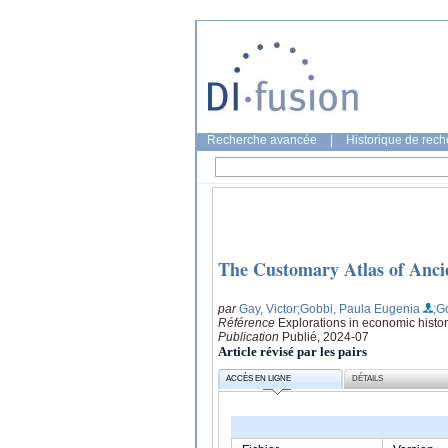
Recherche avancée
|
Historique de rec
The Customary Atlas of Anc
par
Gay, Victor
;Gobbi, Paula Eugenia
;G
Référence
Explorations in economic histo
Publication
Publié, 2024-07
Article révisé par les pairs
ACCÈS EN LIGNE
DÉTAILS