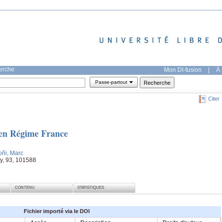
herche
Mon DI-fusion
|
À 
Passe-partout
Citer
ien Régime France
oñi, Marc
ry, 93, 101588
CONTENU
STATISTIQUES
Fichier importé via le DOI