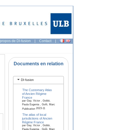
propos de DI-fusion
|
Contact
|
Documents en relation
DI-fusion
The Customary Atlas
of Ancien Régime
France
par Gay, Victor , Gobbi,
Paula Eugenia , Goñi, Marc
2023-11
Publication
The atlas of local
jurisdictions of Ancien
Régime France
par Gay, Victor , Gobbi,
Paula Eugenia , Goñi, Marc