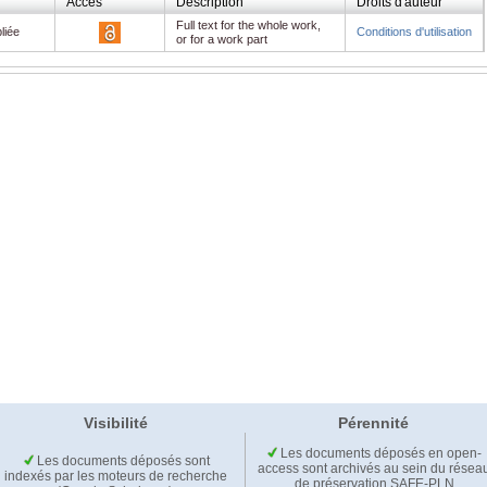
Accès
Description
Droits d'auteur
Full text for the whole work,
liée
Conditions d'utilisation
or for a work part
Visibilité
Pérennité
Les documents déposés en open-
Les documents déposés sont
access sont archivés au sein du résea
indexés par les moteurs de recherche
de préservation SAFE-PLN