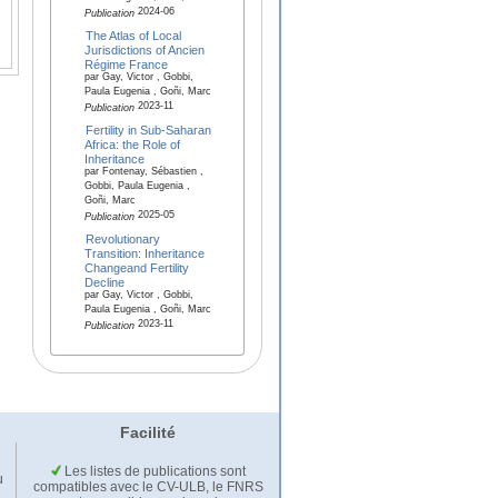
2024-06
Publication
The Atlas of Local
Jurisdictions of Ancien
Régime France
par Gay, Victor , Gobbi,
Paula Eugenia , Goñi, Marc
2023-11
Publication
Fertility in Sub-Saharan
Africa: the Role of
Inheritance
par Fontenay, Sébastien ,
Gobbi, Paula Eugenia ,
Goñi, Marc
2025-05
Publication
Revolutionary
Transition: Inheritance
Changeand Fertility
Decline
par Gay, Victor , Gobbi,
Paula Eugenia , Goñi, Marc
2023-11
Publication
Facilité
Les listes de publications sont
u
compatibles avec le CV-ULB, le FNRS