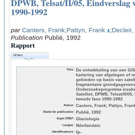
DPWB, Telsat/II/05, Eindverslag 
1990-1992
par
Canters, Frank
;Pattyn, Frank
;Decleir
Publication
Publié, 1992
Rapport
DÉTAILS
Titre:
De ontwikkeling van een GI
kartering van afgelegen of m
gebieden op basis van satel
fragmentaire grondgegevens
Onderzoeksprogrmma inzake 
Satelliet, DPWB, Telsat/II/05
tweede fase 1990-1992
Auteur:
Canters, Frank; Pattyn, Fran
Statut de publication:
Publié, 1992
Sujet CREF:
Glaciologie
Langue:
Néerlandais
Identificateurs:
fp-