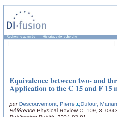
Recherche avancée
|
Historique de recherche
Equivalence between two- and thr
Application to the C 15 and F 15 
par
Descouvemont, Pierre
;Dufour, Maria
Référence
Physical Review C, 109, 3, 034
Publication
Publié, 2024-03-01