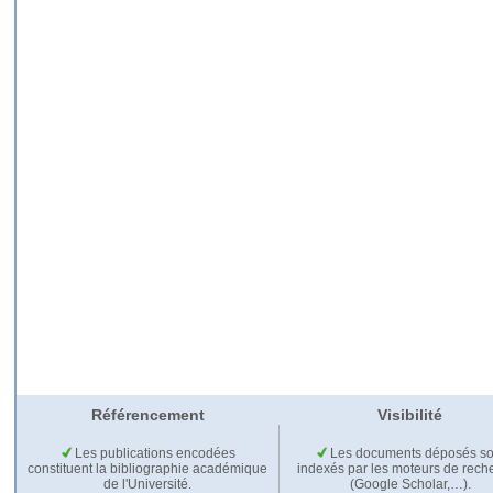
Référencement
Visibilité
Les publications encodées
Les documents déposés so
constituent la bibliographie académique
indexés par les moteurs de rech
de l'Université.
(Google Scholar,…).