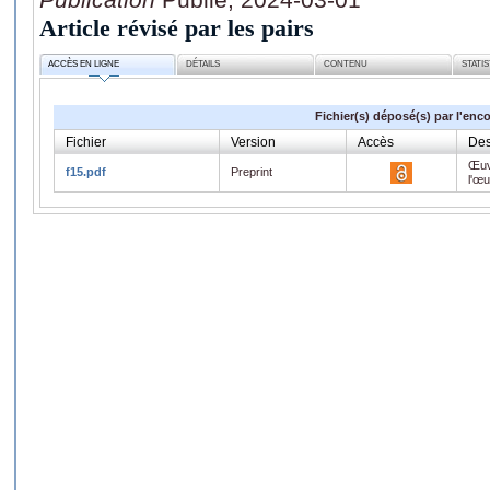
Article révisé par les pairs
ACCÈS EN LIGNE
DÉTAILS
CONTENU
STATI
Fichier(s) déposé(s) par l'enc
Fichier
Version
Accès
Des
Œuv
f15.pdf
Preprint
l'œ