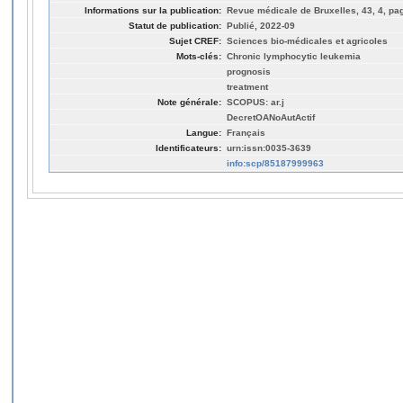
Informations sur la publication:
Revue médicale de Bruxelles, 43, 4, pa
Statut de publication:
Publié, 2022-09
Sujet CREF:
Sciences bio-médicales et agricoles
Mots-clés:
Chronic lymphocytic leukemia
prognosis
treatment
Note générale:
SCOPUS: ar.j
DecretOANoAutActif
Langue:
Français
Identificateurs:
urn:issn:0035-3639
info:scp/85187999963