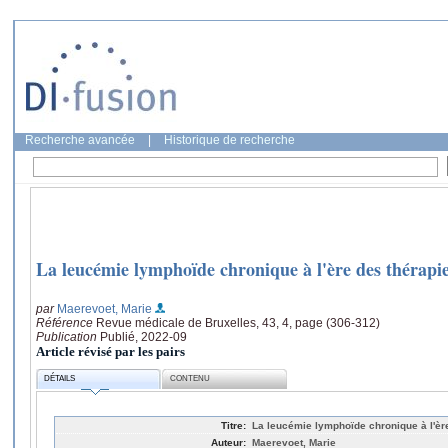
Recherche avancée
|
Historique de recherche
La leucémie lymphoïde chronique à l'ère des thérapie
par
Maerevoet, Marie
Référence
Revue médicale de Bruxelles, 43, 4, page (306-312)
Publication
Publié, 2022-09
Article révisé par les pairs
DÉTAILS
CONTENU
Titre:
La leucémie lymphoïde chronique à l'èr
Auteur:
Maerevoet, Marie